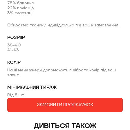
75% бавовна
22% поліамід
ОБЕРІТЬ СПОСІБ ЗВ’ЯЗКУ
3% еластан
Обираємо тканину індивідуально під ваше замовлення.
РОЗМІР
38-40
41-43
КОЛІР
Наші менеджери допоможуть підібрати колір під ваш
запит.
Ми цінуємо ваш час. Протягом 15 хвилин
після заповнення форми наш менеджер
зв’яжеться з вами.
МІНІМАЛЬНИЙ ТИРАЖ
Від 5 шт.
ЗАМОВИТИ ПРОРАХУНОК
ДИВІТЬСЯ ТАКОЖ