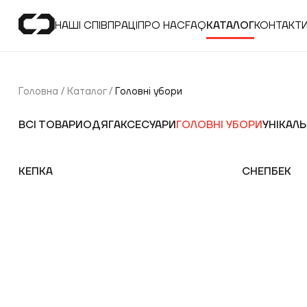
НАШІ СПІВПРАЦІ
ПРО НАС
FAQ
КАТАЛОГ
КОНТАКТ
Головна
/
Каталог
/
Головні убори
ВСІ ТОВАРИ
ОДЯГ
АКСЕСУАРИ
ГОЛОВНІ УБОРИ
УНІКАЛ
КЕПКА
СНЕПБЕК